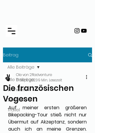
Beitrag
Alle Beiträge
Ole von 2Radventure
Alle Beiträge
17. Sept. 2023
9 Min. Lesezeit
Die französischen
Wandern
Vogesen
2weiRad
Auf meiner ersten größeren 
Travel
Bikepacking-Tour stieß nicht nur 
Übermut auf Akzeptanz, sondern 
auch ich an meine Grenzen. 