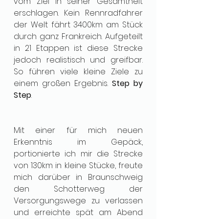
vom Ziel in seiner Gesamtheit 
erschlagen. Kein Rennradfahrer 
der Welt fährt 3400km am Stück 
durch ganz Frankreich. Aufgeteilt 
in 21 Etappen ist diese Strecke 
jedoch realistisch und greifbar. 
So führen viele kleine Ziele zu 
einem großen Ergebnis. 
Step by 
Step
.
Mit einer für mich neuen 
Erkenntnis im Gepäck, 
portionierte ich mir die Strecke 
von 130km in kleine Stücke, freute 
mich darüber in Braunschweig 
den Schotterweg der 
Versorgungswege zu verlassen 
und erreichte spät am Abend 