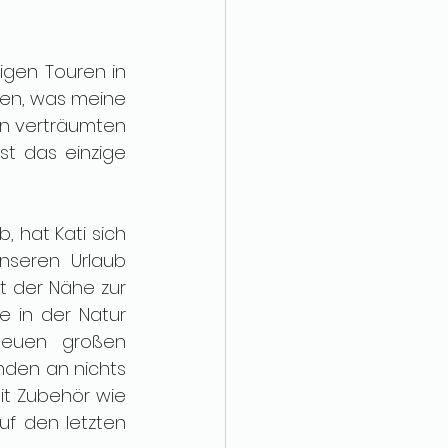
igen Touren in 
en, was meine 
en verträumten 
t das einzige 
 hat Kati sich 
nseren Urlaub 
t der Nähe zur 
e in der Natur 
neuen großen 
den an nichts 
t Zubehör wie 
f den letzten 