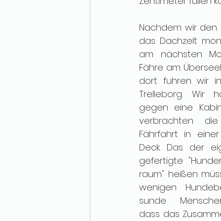
Zentimeter füllen k
Nachdem wir den 
das Dachzelt mont
am nächsten Mor
Fähre am Überseeha
dort fuhren wir i
Trelleborg. Wir 
gegen eine Kabin
verbrachten die
Fährfahrt in einer
Deck. Das der ei
gefertigte "Hunde
raum" heißen müsse
wenigen Hundebe
sunde Menschenv
dass das Zusammen