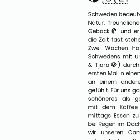
Schweden bedeutet
Natur, freundlich
Gebäck🥐 und erho
die Zeit fast stehe
Zwei Wochen ha
Schwedens mit un
& Tjara🐶) durch
ersten Mal in eine
an einem andere
gefühlt. Für uns gab
schöneres als 
mit dem Kaffee 
mittags Essen zu
bei Regen im Dachz
wir unseren Cam