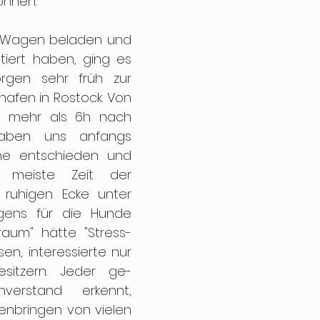
önnen. 
Wagen beladen und 
iert haben, ging es 
gen sehr früh zur 
fen in Rostock. Von 
n mehr als 6h nach 
haben uns anfangs 
e entschieden und 
 meiste Zeit der 
 ruhigen Ecke unter 
gens für die Hunde 
raum" hätte "Stress-
n, interessierte nur 
sitzern. Jeder ge-
erstand erkennt, 
bringen von vielen 