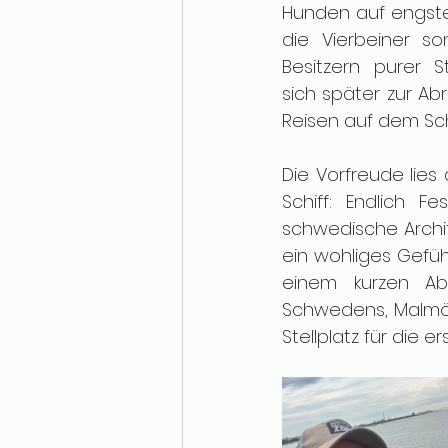
Hunden auf engsten
die Vierbeiner so
Besitzern purer S
sich später zur Ab
Reisen auf dem Schi
Die Vorfreude lie
Schiff: Endlich F
schwedische Archi
ein wohliges Gefü
einem kurzen Ab
Schwedens, Malmö, 
Stellplatz für die e