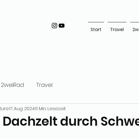
Start
Travel
2w
2weiRad
Travel
ture
17. Aug. 2024
11 Min. Lesezeit
 Dachzelt durch Schw