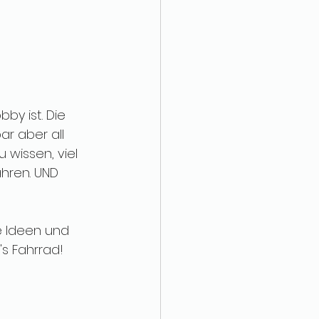
by ist. Die 
r aber all 
wissen, viel 
hren. UND 
e Ideen und 
s Fahrrad!