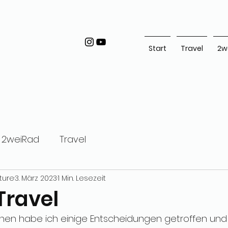
Start
Travel
2w
2weiRad
Travel
ture
3. März 2023
1 Min. Lesezeit
Travel
hen habe ich einige Entscheidungen getroffen und P