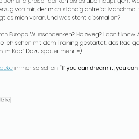
reiben und größer denken als es überhaupt geht w
rzug von mir, der mich ständig antreibt. Manchmal f
gt es mich voran. Und was steht diesmal an?
rch Europa. Wunschdenken? Holzweg? I don't know. 
 ich schon mit dem Training gestartet, das Rad ge
 im Kopf. Dazu später mehr. =)
necke
 immer so schön: "
If you can dream it, you can 
lbike