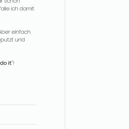
ar schon 
alle ich damit 
Aber einfach 
putzt und 
do it
"! 