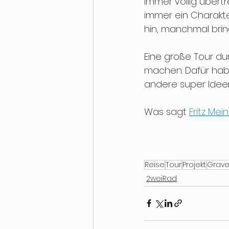
Immer völlig übert
immer ein Charakte
hin, manchmal brin
Eine große Tour du
machen. Dafür habe
andere super Ideen
Was sagt 
Fritz Mei
Reise
Tour
Projekt
Grave
2weiRad